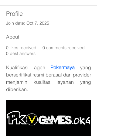
Profile
Join date: Oct 7, 2025
About
0
likes received
0
comments received
0
best answers
Kualifikasi agen 
Pokermaya
 yang 
bersertifikat resmi berasal dari provider 
menjamin kualitas layanan yang 
diberikan. 