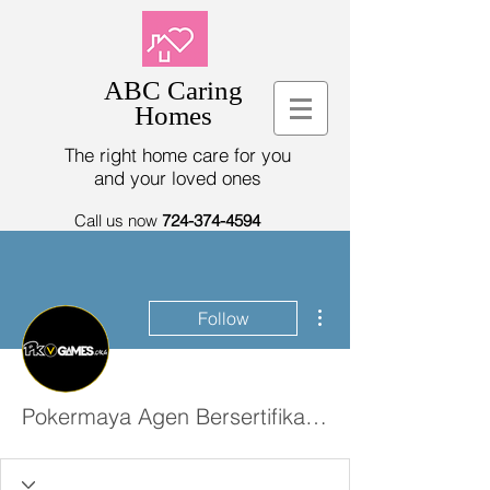
ABC Caring
Homes
The right home care for you
and your loved ones
Call us now
724-374-4594
More actions
Follow
Pokermaya Agen Bersertifikat Resmi Provider Terpercaya